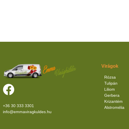
Virágok
Rózsa
Tulipán
Liliom
Gerbera
Krizantém
+36 30 333 3301
Alstromélia
info@emmaviragkuldes.hu