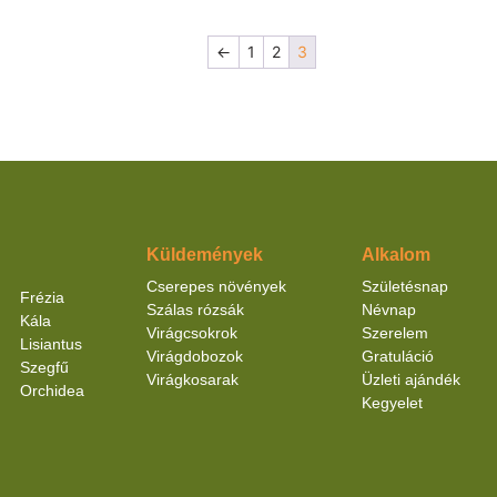
←
1
2
3
Küldemények
Alkalom
Cserepes növények
Születésnap
Frézia
Szálas rózsák
Névnap
Kála
Virágcsokrok
Szerelem
Lisiantus
Virágdobozok
Gratuláció
Szegfű
Virágkosarak
Üzleti ajándék
Orchidea
Kegyelet