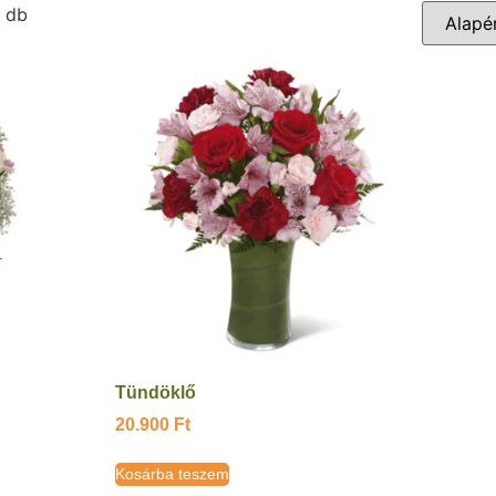
 db
Tündöklő
20.900
Ft
Kosárba teszem