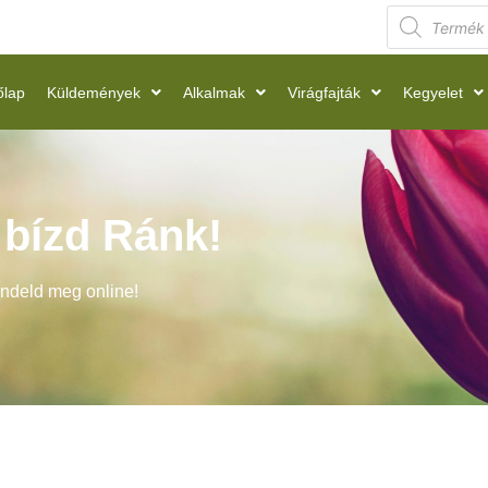
őlap
Küldemények
Alkalmak
Virágfajták
Kegyelet
t bízd Ránk!
endeld meg online!