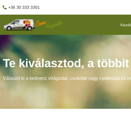
+36 30 333 3301
Kezd
Te kiválasztod, a többi
Válaszd ki a kedvenc virágodat, csokidat vagy csokrodat és r