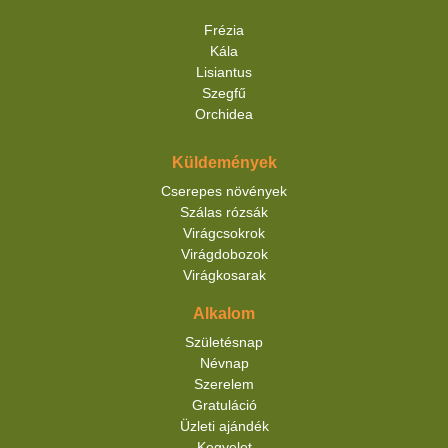
Frézia
Kála
Lisiantus
Szegfű
Orchidea
Küldemények
Cserepes növények
Szálas rózsák
Virágcsokrok
Virágdobozok
Virágkosarak
Alkalom
Születésnap
Névnap
Szerelem
Gratuláció
Üzleti ajándék
Kegyelet