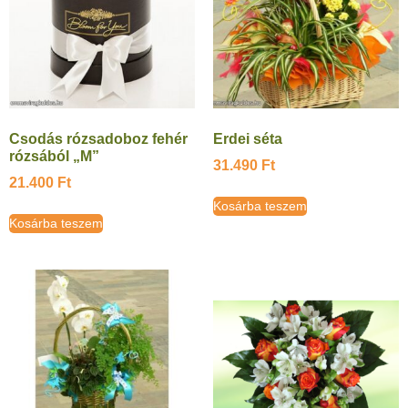
Csodás rózsadoboz fehér
Erdei séta
rózsából „M”
31.490
Ft
21.400
Ft
Kosárba teszem
Kosárba teszem