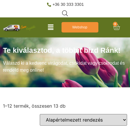
+36 30 333 3301
0
Webshop
Te kiválasztod, a többit bízd Ránk!
Válaszd ki a kedvenc virágodat, csokidat vagy csokrodat és
rendeld meg online!
1–12 termék, összesen 13 db