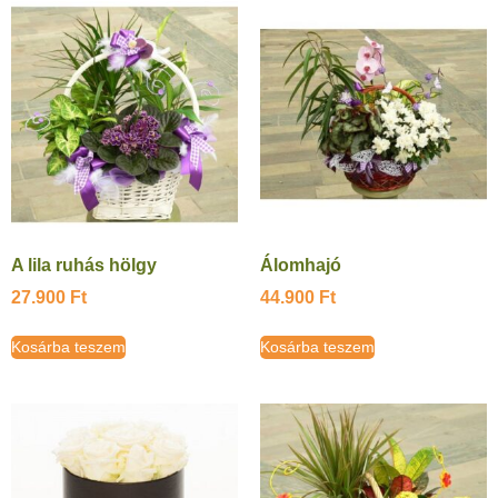
A lila ruhás hölgy
Álomhajó
27.900
Ft
44.900
Ft
Kosárba teszem
Kosárba teszem