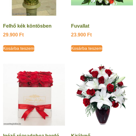
Felhő kék köntösben
Fuvallat
29.900
Ft
23.900
Ft
Kosárba teszem
Kosárba teszem
Igéző rózsadoboz bordó
Királynő