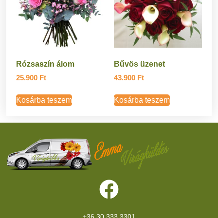
Rózsaszín álom
Bűvös üzenet
25.900
Ft
43.900
Ft
Kosárba teszem
Kosárba teszem
+36 30 333 3301