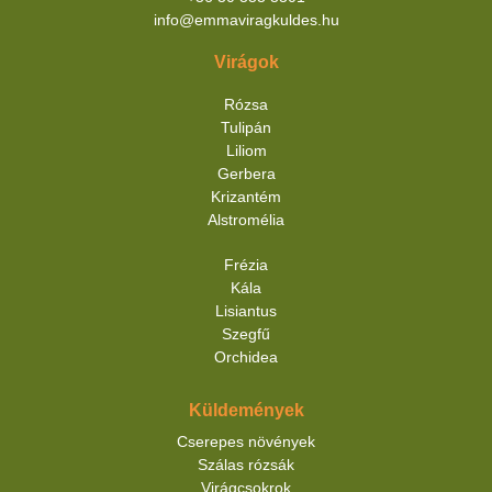
info@emmaviragkuldes.hu
Virágok
Rózsa
Tulipán
Liliom
Gerbera
Krizantém
Alstromélia
Frézia
Kála
Lisiantus
Szegfű
Orchidea
Küldemények
Cserepes növények
Szálas rózsák
Virágcsokrok