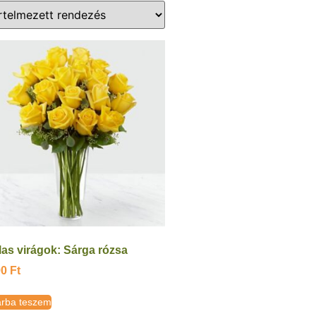
las virágok: Sárga rózsa
90
Ft
rba teszem