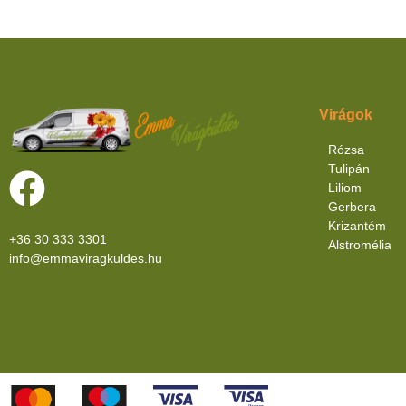
Virágok
Rózsa
Tulipán
Liliom
Gerbera
Krizantém
+36 30 333 3301
Alstromélia
info@emmaviragkuldes.hu