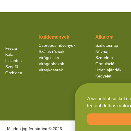
Küldemények
Alkalom
Cserepes növények
Születésnap
Frézia
Szálas rózsák
Névnap
Kála
Virágcsokrok
Szerelem
Lisiantus
Virágdobozok
Gratuláció
Szegfű
Virágkosarak
Üzleti ajándék
Orchidea
Kegyelet
A weboldal sütiket (
legjobb felhasználói
Minden jog fenntartva © 2026
Készítette:
SCL 