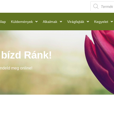
őlap
Küldemények
Alkalmak
Virágfajták
Kegyelet
t bízd Ránk!
endeld meg online!