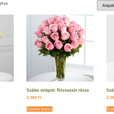
ítve
Szálas virágok: Rózsaszín rózsa
Szá
2.390
Ft
2.3
Kosárba teszem
Kosá