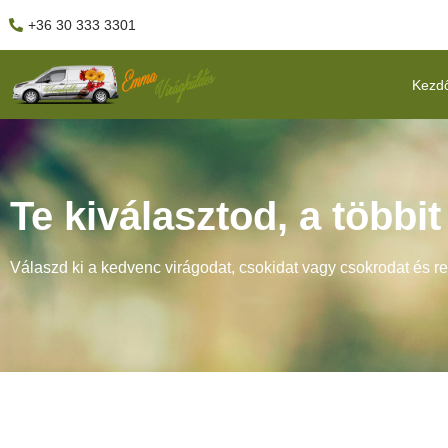
+36 30 333 3301
Kezd
Te kiválasztod, a többi
Válaszd ki a kedvenc virágodat, csokidat vagy csokrodat és r