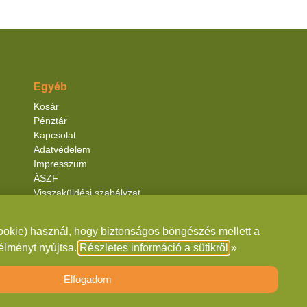
Egyéb
Kosár
Pénztár
Kapcsolat
Adatvédelem
Impresszum
ÁSZF
Visszaküldési szabályzat
Elállás a szerződéstől
Szállítási információk
cookie) használ, hogy biztonságos böngészés mellett a
 élményt nyújtsa.
Részletes információ a sütikről
»
Elfogadom
Media Online Marketing Ügynökség