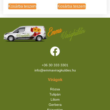
Kosárba teszem
Kosárba teszem
+36 30 333 3301
info@emmaviragkuldes.hu
Virágok
Rózsa
Tulipán
Liliom
Gerbera
Krizantém