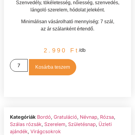
Szenvedély, tökéletesség, nőiesség, szenvedés,
lángoló szerelem, hódolat jeleként.
Minimálisan vásárolható mennyiség: 7 szál,
az ár szálanként értendő.
2.990
Ft
/db
Kosárba teszem
Kategóriák
Bordó
,
Gratuláció
,
Névnap
,
Rózsa
,
Szálas rózsák
,
Szerelem
,
Születésnap
,
Üzleti
ajándék
,
Virágcsokrok