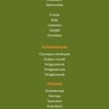
Alstromélia
Frézia
Kála
Lisiantus
Szegfű
Orchidea
Küldemények
Cserepes növények
Szálas rózsák
Virágcsokrok
Virágdobozok
Virágkosarak
Alkalom
Születésnap
Névnap
Szerelem
Gratuláció