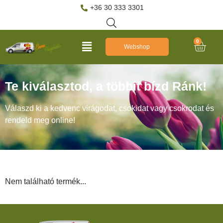
+36 30 333 3301
0
Webshop
Te kiválasztod, a többit bízd Ránk!
Válaszd ki a kedvenc virágodat, csokidat vagy csokrodat és
rendeld meg online!
Nem található termék...