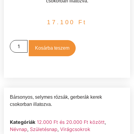
csokorban illatozva.
17.100
Ft
Kosárba teszem
Bársonyos, selymes rózsák, gerberák kerek
csokorban illatozva.
Kategóriák
12.000 Ft és 20.000 Ft között
,
Névnap
,
Születésnap
,
Virágcsokrok