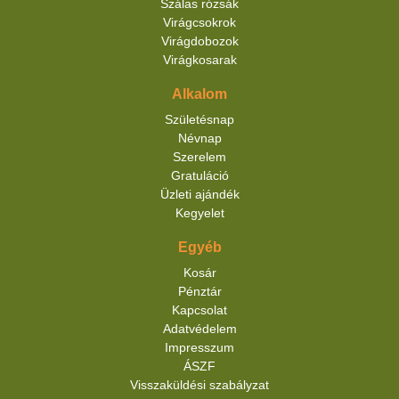
Szálas rózsák
Virágcsokrok
Virágdobozok
Virágkosarak
Alkalom
Születésnap
Névnap
Szerelem
Gratuláció
Üzleti ajándék
Kegyelet
Egyéb
Kosár
Pénztár
Kapcsolat
Adatvédelem
Impresszum
ÁSZF
Visszaküldési szabályzat