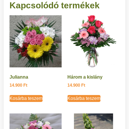
Kapcsolódó termékek
Julianna
Három a kislány
14.900
Ft
14.900
Ft
Kosárba teszem
Kosárba teszem