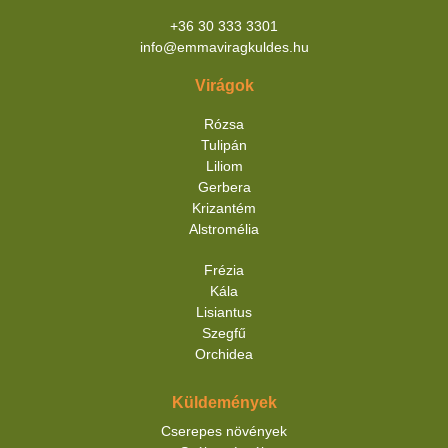
+36 30 333 3301
info@emmaviragkuldes.hu
Virágok
Rózsa
Tulipán
Liliom
Gerbera
Krizantém
Alstromélia
Frézia
Kála
Lisiantus
Szegfű
Orchidea
Küldemények
Cserepes növények