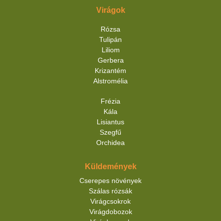
Virágok
Rózsa
Tulipán
Liliom
Gerbera
Krizantém
Alstromélia
Frézia
Kála
Lisiantus
Szegfű
Orchidea
Küldemények
Cserepes növények
Szálas rózsák
Virágcsokrok
Virágdobozok