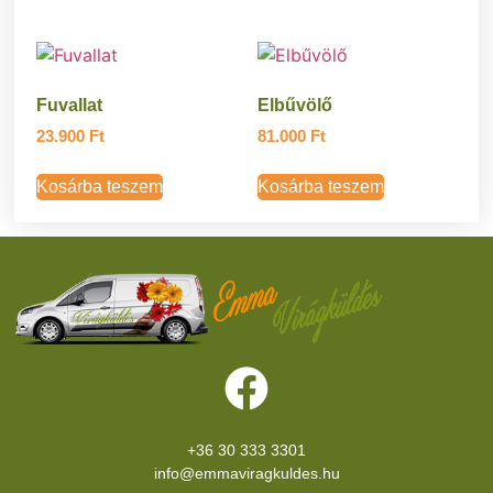
Fuvallat
Elbűvölő
23.900
Ft
81.000
Ft
Kosárba teszem
Kosárba teszem
+36 30 333 3301
info@emmaviragkuldes.hu