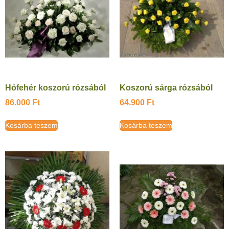
Hófehér koszorú rózsából
Koszorú sárga rózsából
86.000
Ft
64.900
Ft
Kosárba teszem
Kosárba teszem