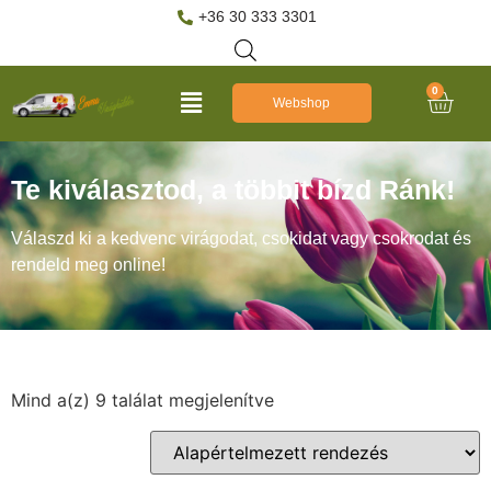
+36 30 333 3301
0
Webshop
Te kiválasztod, a többit bízd Ránk!
Válaszd ki a kedvenc virágodat, csokidat vagy csokrodat és
rendeld meg online!
Mind a(z) 9 találat megjelenítve