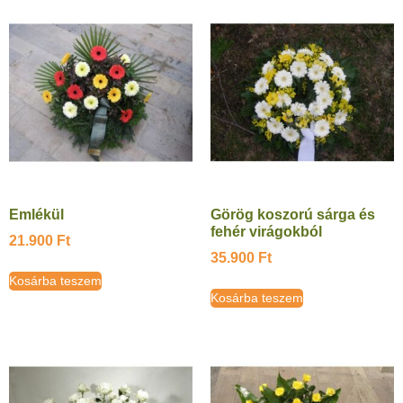
Emlékül
Görög koszorú sárga és
fehér virágokból
21.900
Ft
35.900
Ft
Kosárba teszem
Kosárba teszem