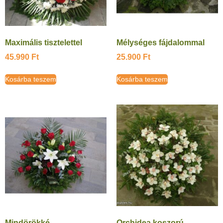
Maximális tisztelettel
Mélységes fájdalommal
45.990
Ft
25.900
Ft
Kosárba teszem
Kosárba teszem
Mindörökké
Orchidea koszorú