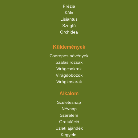
Frézia
Kála
Lisiantus
Szegfű
Orchidea
Küldemények
Cserepes növények
Szálas rózsák
Virágcsokrok
Virágdobozok
Virágkosarak
Alkalom
Születésnap
Névnap
Szerelem
Gratuláció
Üzleti ajándék
Kegyelet