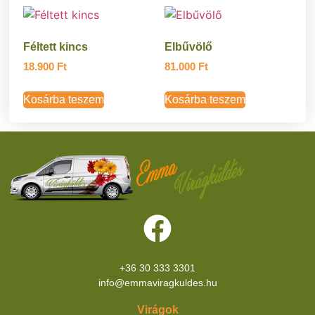
Féltett kincs
Elbűvölő
18.900
Ft
81.000
Ft
Kosárba teszem
Kosárba teszem
+36 30 333 3301
info@emmaviragkuldes.hu
Virágok