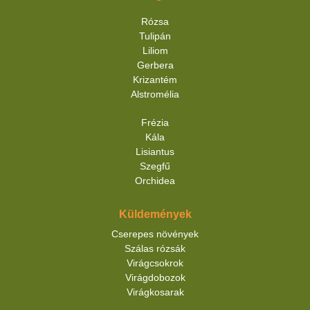
Rózsa
Tulipán
Liliom
Gerbera
Krizantém
Alstromélia
Frézia
Kála
Lisiantus
Szegfű
Orchidea
Küldemények
Cserepes növények
Szálas rózsák
Virágcsokrok
Virágdobozok
Virágkosarak