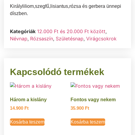
Királyliliom,szegfű,lisiantus,rózsa és gerbera ünnepi
díszben.
Kategóriák
12.000 Ft és 20.000 Ft között
,
Névnap
,
Rózsaszín
,
Születésnap
,
Virágcsokrok
Kapcsolódó termékek
Három a kislány
Fontos vagy nekem
14.900
Ft
35.900
Ft
Kosárba teszem
Kosárba teszem