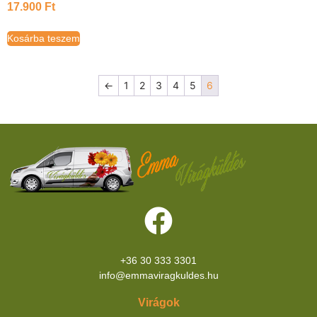
17.900
Ft
Kosárba teszem
←
1
2
3
4
5
6
+36 30 333 3301
info@emmaviragkuldes.hu
Virágok