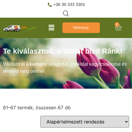
+36 30 333 3301
0
Webshop
Te kiválasztod, a többit bízd Ránk!
Válaszd ki a kedvenc virágodat, csokidat vagy csokrodat és
rendeld meg online!
61–67 termék, összesen 67 db