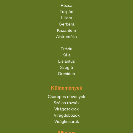
Rózsa
Tulipán
Liliom
Gerbera
Krizantém
Alstromélia
Frézia
Kála
Lisiantus
Szegfű
Orchidea
Küldemények
Cserepes növények
Szálas rózsák
Virágcsokrok
Virágdobozok
Virágkosarak
Alkalom