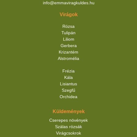
info@emmaviragkuldes.hu
Virágok
Rózsa
Tulipán
Liliom
Gerbera
Krizantém
Alstromélia
Frézia
Kála
Lisiantus
Szegfű
Orchidea
Küldemények
Cserepes növények
Szálas rózsák
Virágcsokrok