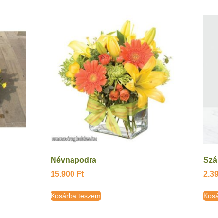
Névnapodra
Szá
15.900
Ft
2.3
Kosárba teszem
Kosá