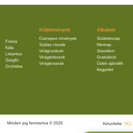
Küldemények
Alkalom
Cserepes növények
Születésnap
Frézia
Szálas rózsák
Névnap
Kála
Virágcsokrok
Szerelem
Lisiantus
Virágdobozok
Gratuláció
Szegfű
Virágkosarak
Üzleti ajándék
Orchidea
Kegyelet
Minden jog fenntartva © 2026
Készítette:
SCL 