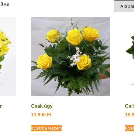
ítve
r
Csak úgy
Csil
13.900
Ft
18.
Kosárba teszem
Kosá