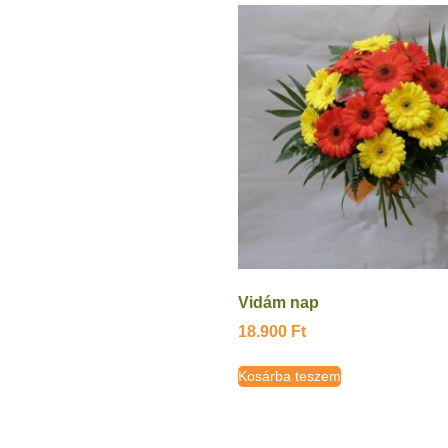
Vidám nap
18.900
Ft
Kosárba teszem