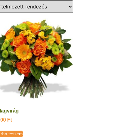
lagvirág
900
Ft
rba teszem