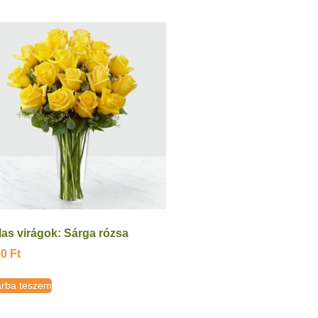
las virágok: Sárga rózsa
90
Ft
rba teszem