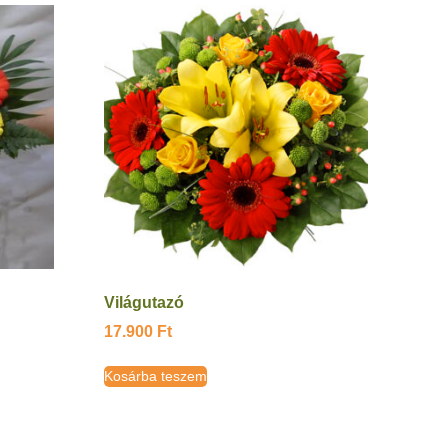
Világutazó
17.900
Ft
Kosárba teszem