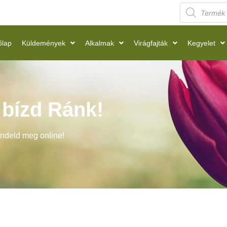
őlap
Küldemények
Alkalmak
Virágfajták
Kegyelet
t bízd Ránk!
endeld meg online!