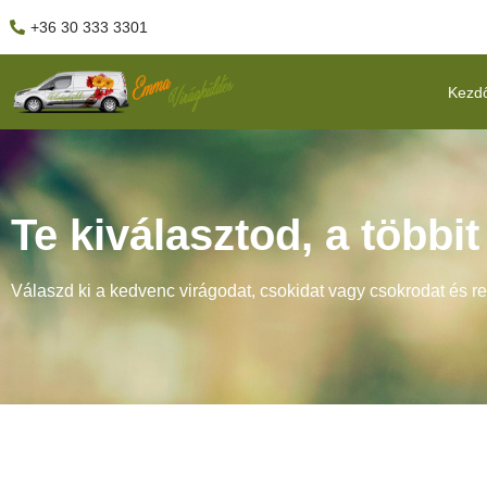
+36 30 333 3301
Kezd
Te kiválasztod, a többi
Válaszd ki a kedvenc virágodat, csokidat vagy csokrodat és r