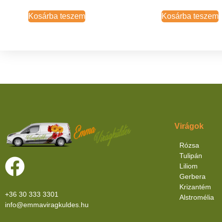
Kosárba teszem
Kosárba teszem
Virágok
Rózsa
Tulipán
Liliom
Gerbera
Krizantém
+36 30 333 3301
Alstromélia
info@emmaviragkuldes.hu