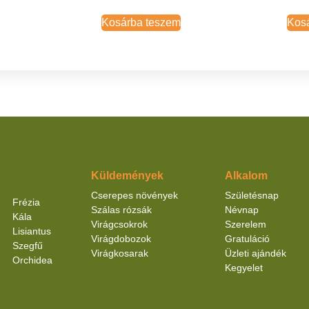
Kosárba teszem
Kos
Küldemények
Alkalom
Cserepes növények
Születésnap
Frézia
Szálas rózsák
Névnap
Kála
Virágcsokrok
Szerelem
Lisiantus
Virágdobozok
Gratuláció
Szegfű
Virágkosarak
Üzleti ajándék
Orchidea
Kegyelet