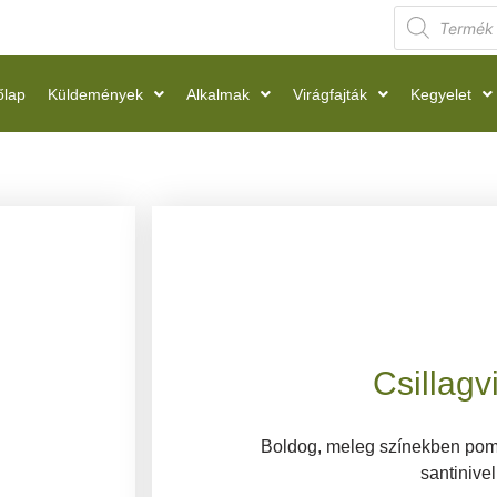
őlap
Küldemények
Alkalmak
Virágfajták
Kegyelet
Csillagv
Boldog, meleg színekben pom
santinivel