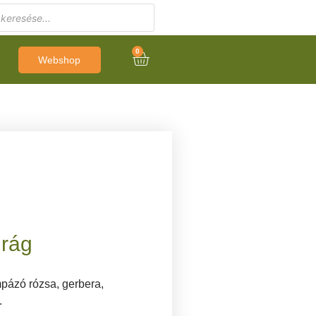
0
Webshop
irág
pázó rózsa, gerbera,
.