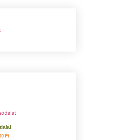
k
dálat
00
Ft