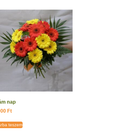
ám nap
900
Ft
rba teszem