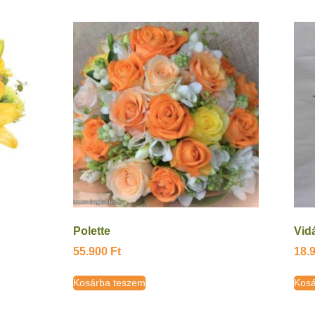
Polette
Vid
55.900
Ft
18.
Kosárba teszem
Kosá