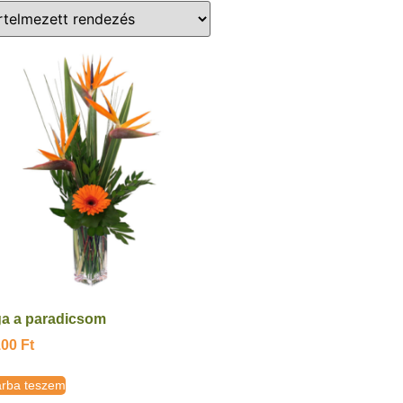
a a paradicsom
100
Ft
rba teszem