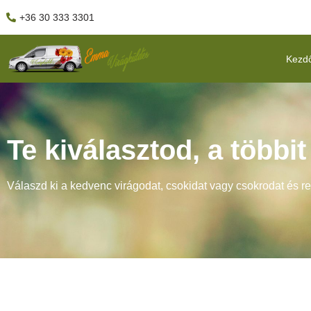
+36 30 333 3301
Kezd
Te kiválasztod, a többi
Válaszd ki a kedvenc virágodat, csokidat vagy csokrodat és r