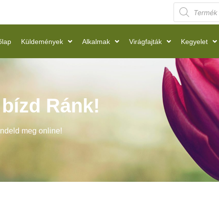
őlap
Küldemények
Alkalmak
Virágfajták
Kegyelet
t bízd Ránk!
endeld meg online!