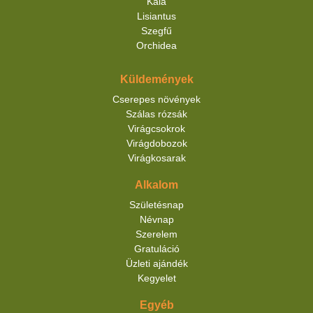
Kála
Lisiantus
Szegfű
Orchidea
Küldemények
Cserepes növények
Szálas rózsák
Virágcsokrok
Virágdobozok
Virágkosarak
Alkalom
Születésnap
Névnap
Szerelem
Gratuláció
Üzleti ajándék
Kegyelet
Egyéb