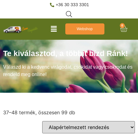
+36 30 333 3301
0
Webshop
Te kiválasztod, a többit bízd Ránk!
Válaszd ki a kedvenc virágodat, csokidat vagy csokrodat és
rendeld meg online!
37–48 termék, összesen 99 db