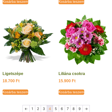
Kosárba teszem
Kosárba teszem
Ligetszépe
Liliána csokra
18.700
Ft
15.900
Ft
Kosárba teszem
Kosárba teszem
←
1
2
3
4
5
6
7
8
9
→