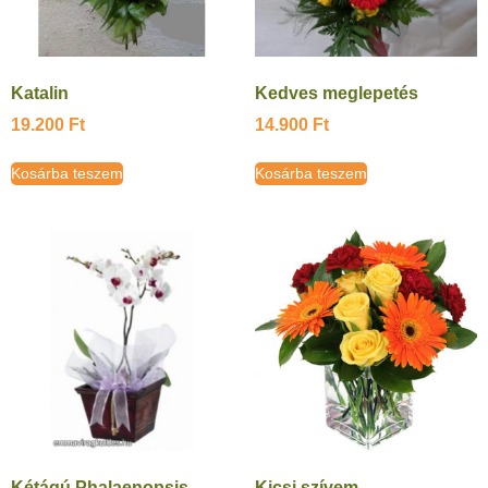
Katalin
Kedves meglepetés
19.200
Ft
14.900
Ft
Kosárba teszem
Kosárba teszem
Kétágú Phalaenopsis
Kicsi szívem