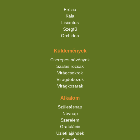
Frézia
Kála
Lisiantus
Szegfű
Orchidea
Küldemények
Cserepes növények
Szálas rózsák
Virágcsokrok
Virágdobozok
Virágkosarak
Alkalom
Születésnap
Névnap
Szerelem
Gratuláció
Üzleti ajándék
Kegyelet