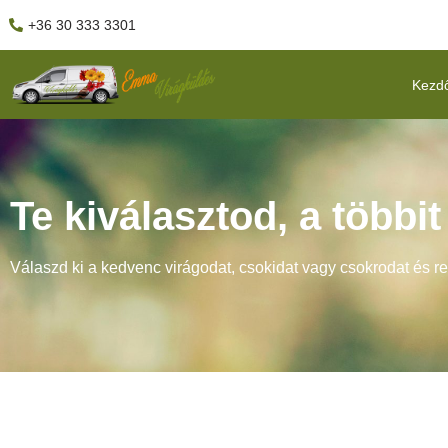
+36 30 333 3301
Kezd
Te kiválasztod, a többi
Válaszd ki a kedvenc virágodat, csokidat vagy csokrodat és r