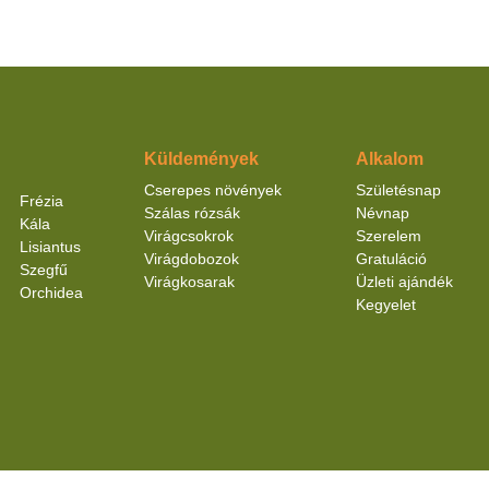
Küldemények
Alkalom
Cserepes növények
Születésnap
Frézia
Szálas rózsák
Névnap
Kála
Virágcsokrok
Szerelem
Lisiantus
Virágdobozok
Gratuláció
Szegfű
Virágkosarak
Üzleti ajándék
Orchidea
Kegyelet