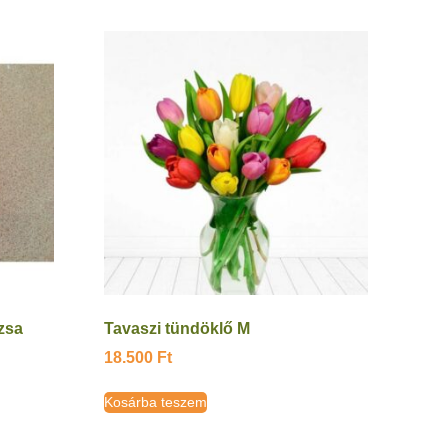
zsa
Tavaszi tündöklő M
18.500
Ft
Kosárba teszem