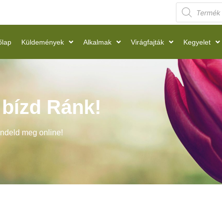
őlap
Küldemények
Alkalmak
Virágfajták
Kegyelet
t bízd Ránk!
endeld meg online!