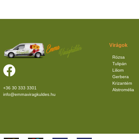
Virágok
Rózsa
Tulipán
Liliom
Gerbera
Krizantém
+36 30 333 3301
Alstromélia
info@emmaviragkuldes.hu