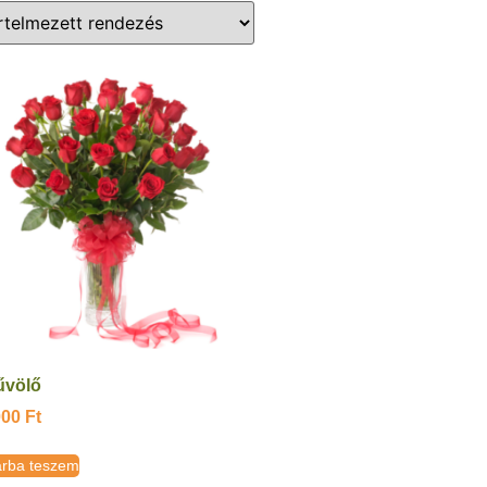
űvölő
000
Ft
rba teszem