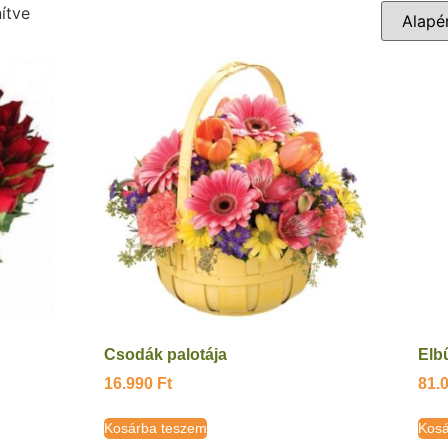
ítve
Csodák palotája
Elb
16.990
Ft
81.
Kosárba teszem
Kosá