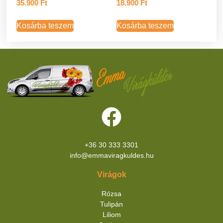
35.900
Ft
18.900
Ft
Kosárba teszem
Kosárba teszem
+36 30 333 3301
info@emmaviragkuldes.hu
Virágok
Rózsa
Tulipán
Liliom