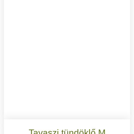
Tavaszi tündöklő M