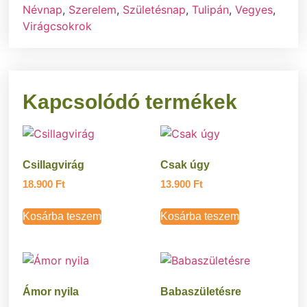
Névnap
,
Szerelem
,
Születésnap
,
Tulipán
,
Vegyes
,
Virágcsokrok
Kapcsolódó termékek
Csillagvirág
Csak úgy
18.900
Ft
13.900
Ft
Kosárba teszem
Kosárba teszem
Ámor nyila
Babaszületésre