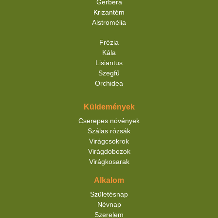
Gerbera
Krizantém
Alstromélia
Frézia
Kála
Lisiantus
Szegfű
Orchidea
Küldemények
Cserepes növények
Szálas rózsák
Virágcsokrok
Virágdobozok
Virágkosarak
Alkalom
Születésnap
Névnap
Szerelem