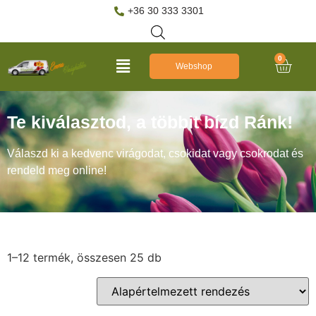
+36 30 333 3301
0
Webshop
Te kiválasztod, a többit bízd Ránk!
Válaszd ki a kedvenc virágodat, csokidat vagy csokrodat és
rendeld meg online!
1–12 termék, összesen 25 db