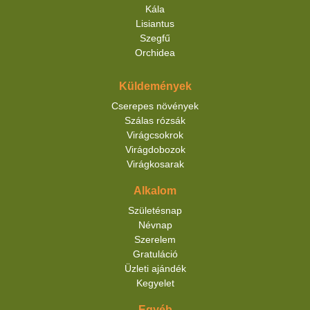
Kála
Lisiantus
Szegfű
Orchidea
Küldemények
Cserepes növények
Szálas rózsák
Virágcsokrok
Virágdobozok
Virágkosarak
Alkalom
Születésnap
Névnap
Szerelem
Gratuláció
Üzleti ajándék
Kegyelet
Egyéb