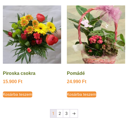
Piroska csokra
Pomádé
15.900
Ft
24.990
Ft
Kosárba teszem
Kosárba teszem
1
2
3
→