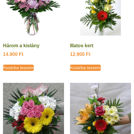
Három a kislány
Illatos kert
14.900
Ft
12.900
Ft
Kosárba teszem
Kosárba teszem