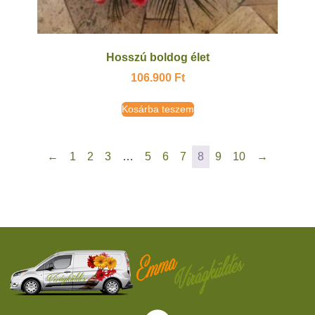
Hosszú boldog élet
106.900
Ft
Kosárba teszem
←
1
2
3
…
5
6
7
8
9
10
→