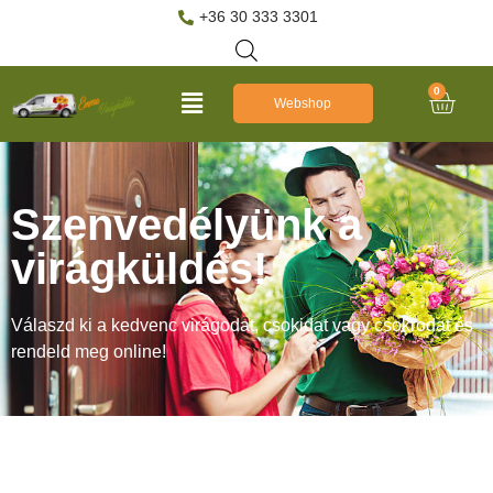
+36 30 333 3301
0
Webshop
Szenvedélyünk a
virágküldés!
Válaszd ki a kedvenc virágodat, csokidat vagy csokrodat és
rendeld meg online!