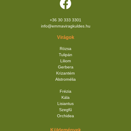
+36 30 333 3301
info@emmaviragkuldes.hu
Virágok
Rózsa
Tulipán
Liliom
Gerbera
Krizantém
Alstromélia
Frézia
Kála
Lisiantus
Szegfű
Orchidea
Küldemények