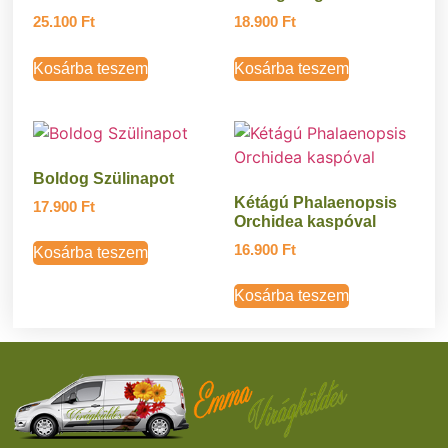
25.100
Ft
18.900
Ft
Kosárba teszem
Kosárba teszem
Boldog Szülinapot
Kétágú Phalaenopsis
17.900
Ft
Orchidea kaspóval
16.900
Ft
Kosárba teszem
Kosárba teszem