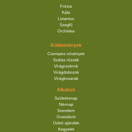
Frézia
Kála
Lisiantus
Szegfű
Orchidea
Küldemények
Cserepes növények
Szálas rózsák
Virágcsokrok
Virágdobozok
Virágkosarak
Alkalom
Születésnap
Névnap
Szerelem
Gratuláció
Üzleti ajándék
Kegyelet